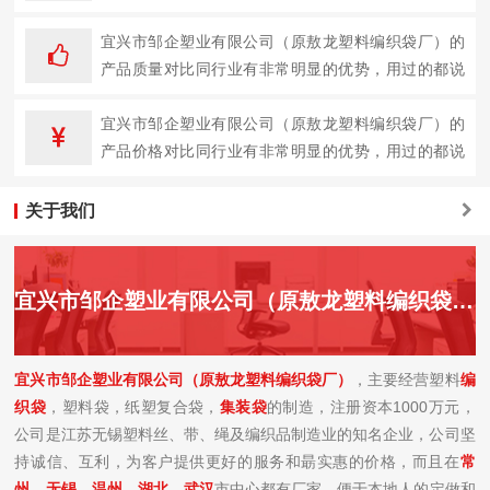
企业。
宜兴市邹企塑业有限公司（原敖龙塑料编织袋厂）的
产品质量对比同行业有非常明显的优势，用过的都说
好。
宜兴市邹企塑业有限公司（原敖龙塑料编织袋厂）的
产品价格对比同行业有非常明显的优势，用过的都说
好。
关于我们
宜兴市邹企塑业有限公司（原敖龙塑料编织袋厂）简介
宜兴市邹企塑业有限公司（原敖龙塑料编织袋厂）
，主要经营塑料
编
织袋
，塑料袋，纸塑复合袋，
集装袋
的制造，注册资本1000万元，
公司是江苏无锡塑料丝、带、绳及编织品制造业的知名企业，公司坚
持诚信、互利，为客户提供更好的服务和朂实惠的价格，而且在
常
州
、
无锡
、
温州、湖北、
武汉
市中心都有厂家，便于本地人的定做和