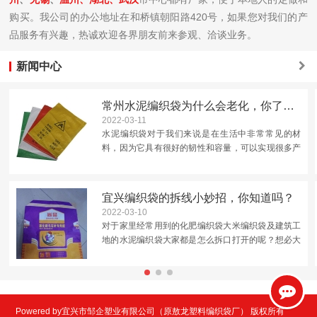
购买。我公司的办公地址在和桥镇朝阳路420号，如果您对我们的产
品服务有兴趣，热诚欢迎各界朋友前来参观、洽谈业务。
新闻中心
常州水泥编织袋为什么会老化，你了解吗？
2022-03-11
水泥编织袋对于我们来说是在生活中非常常见的材
料，因为它具有很好的韧性和容量，可以实现很多产
品的运输包装，但是我们在使用的时候还应该注意它
的老化问题。这是因为水泥袋的材料是聚丙烯，分子
中存在碳原子，是容...
宜兴编织袋的拆线小妙招，你知道吗？
2022-03-10
对于家里经常用到的化肥编织袋大米编织袋及建筑工
地的水泥编织袋大家都是怎么拆口打开的呢？想必大
多数人都跟小编一样直接拿剪刀从中间剪开，这样做
的优点就是简单快捷但是后面再用时候就未免有些不
太好封口了。那怎...
Powered by宜兴市邹企塑业有限公司（原敖龙塑料编织袋厂） 版权所有