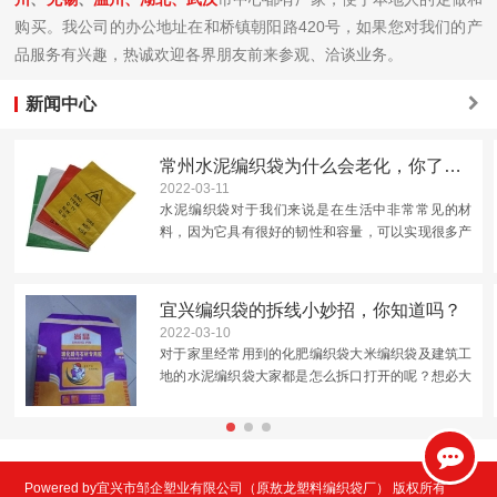
购买。我公司的办公地址在和桥镇朝阳路420号，如果您对我们的产
品服务有兴趣，热诚欢迎各界朋友前来参观、洽谈业务。
新闻中心
常州水泥编织袋为什么会老化，你了解吗？
2022-03-11
水泥编织袋对于我们来说是在生活中非常常见的材
料，因为它具有很好的韧性和容量，可以实现很多产
品的运输包装，但是我们在使用的时候还应该注意它
的老化问题。这是因为水泥袋的材料是聚丙烯，分子
中存在碳原子，是容...
宜兴编织袋的拆线小妙招，你知道吗？
2022-03-10
对于家里经常用到的化肥编织袋大米编织袋及建筑工
地的水泥编织袋大家都是怎么拆口打开的呢？想必大
多数人都跟小编一样直接拿剪刀从中间剪开，这样做
的优点就是简单快捷但是后面再用时候就未免有些不
太好封口了。那怎...
Powered by宜兴市邹企塑业有限公司（原敖龙塑料编织袋厂） 版权所有