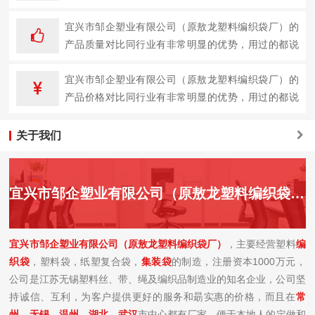
企业。
宜兴市邹企塑业有限公司（原敖龙塑料编织袋厂）的
产品质量对比同行业有非常明显的优势，用过的都说
好。
宜兴市邹企塑业有限公司（原敖龙塑料编织袋厂）的
产品价格对比同行业有非常明显的优势，用过的都说
好。
关于我们
宜兴市邹企塑业有限公司（原敖龙塑料编织袋厂）简介
宜兴市邹企塑业有限公司（原敖龙塑料编织袋厂）
，主要经营塑料
编
织袋
，塑料袋，纸塑复合袋，
集装袋
的制造，注册资本1000万元，
公司是江苏无锡塑料丝、带、绳及编织品制造业的知名企业，公司坚
持诚信、互利，为客户提供更好的服务和朂实惠的价格，而且在
常
州
、
无锡
、
温州、湖北、
武汉
市中心都有厂家，便于本地人的定做和