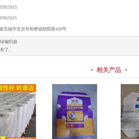
7815915
7815915
苏省无锡市宜兴市和桥镇朝阳路420号
绿编织袋
有了…
相关产品