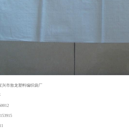
宜兴市敖龙塑料编织袋厂
平
0012
153915
11