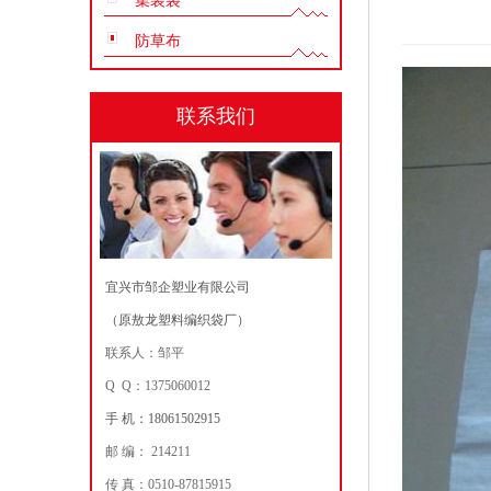
集装袋
防草布
联系我们
宜兴市邹企塑业有限公司
（原敖龙塑料编织袋厂）
联系人：邹平
Q Q：1375060012
手 机：18061502915
邮 编： 214211
传 真：0510-87815915