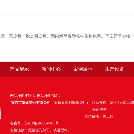
包装。其原料一般是聚乙烯、聚丙烯等各种化学塑料原料。下面简单介绍
产品展示
新闻中心
案例展示
生产设备
网站地图HTML
|
网站地图XML
宜兴市邹企塑业有限公司
（原敖龙塑料编织袋厂）
联系方式：邹平
180615029
镇西中村
友情链接：
陶土砖
备案号：
苏ICP备2023045038号
友情链接：
无锡深孔加工
、
轨道型钢
、