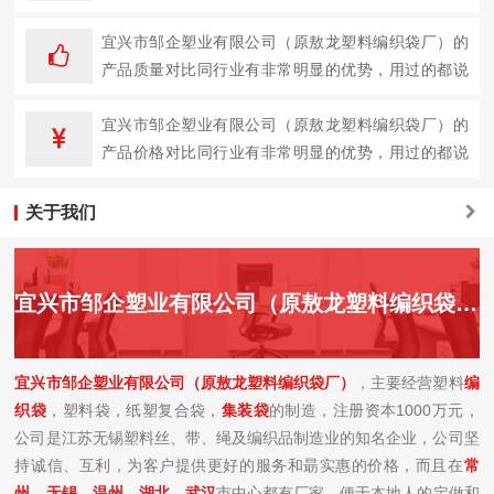
企业。
宜兴市邹企塑业有限公司（原敖龙塑料编织袋厂）的
产品质量对比同行业有非常明显的优势，用过的都说
好。
宜兴市邹企塑业有限公司（原敖龙塑料编织袋厂）的
产品价格对比同行业有非常明显的优势，用过的都说
好。
关于我们
宜兴市邹企塑业有限公司（原敖龙塑料编织袋厂）简介
宜兴市邹企塑业有限公司（原敖龙塑料编织袋厂）
，主要经营塑料
编
织袋
，塑料袋，纸塑复合袋，
集装袋
的制造，注册资本1000万元，
公司是江苏无锡塑料丝、带、绳及编织品制造业的知名企业，公司坚
持诚信、互利，为客户提供更好的服务和朂实惠的价格，而且在
常
州
、
无锡
、
温州、湖北、
武汉
市中心都有厂家，便于本地人的定做和