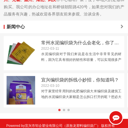
购买。我公司的办公地址在和桥镇朝阳路420号，如果您对我们的产
品服务有兴趣，热诚欢迎各界朋友前来参观、洽谈业务。
新闻中心
常州水泥编织袋为什么会老化，你了解吗？
2022-03-11
水泥编织袋对于我们来说是在生活中非常常见的材
料，因为它具有很好的韧性和容量，可以实现很多产
品的运输包装，但是我们在使用的时候还应该注意它
的老化问题。这是因为水泥袋的材料是聚丙烯，分子
中存在碳原子，是容...
宜兴编织袋的拆线小妙招，你知道吗？
2022-03-10
对于家里经常用到的化肥编织袋大米编织袋及建筑工
地的水泥编织袋大家都是怎么拆口打开的呢？想必大
多数人都跟小编一样直接拿剪刀从中间剪开，这样做
的优点就是简单快捷但是后面再用时候就未免有些不
太好封口了。那怎...
Powered by宜兴市邹企塑业有限公司（原敖龙塑料编织袋厂） 版权所有