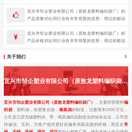
企业。
宜兴市邹企塑业有限公司（原敖龙塑料编织袋厂）的
产品质量对比同行业有非常明显的优势，用过的都说
好。
宜兴市邹企塑业有限公司（原敖龙塑料编织袋厂）的
产品价格对比同行业有非常明显的优势，用过的都说
好。
关于我们
宜兴市邹企塑业有限公司（原敖龙塑料编织袋厂）简介
宜兴市邹企塑业有限公司（原敖龙塑料编织袋厂）
，主要经营塑料
编
织袋
，塑料袋，纸塑复合袋，
集装袋
的制造，注册资本1000万元，
公司是江苏无锡塑料丝、带、绳及编织品制造业的知名企业，公司坚
持诚信、互利，为客户提供更好的服务和朂实惠的价格，而且在
常
州
、
无锡
、
温州、湖北、
武汉
市中心都有厂家，便于本地人的定做和