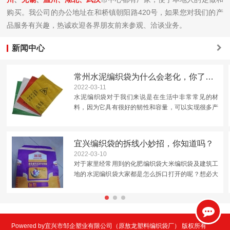
购买。我公司的办公地址在和桥镇朝阳路420号，如果您对我们的产
品服务有兴趣，热诚欢迎各界朋友前来参观、洽谈业务。
新闻中心
常州水泥编织袋为什么会老化，你了解吗？
2022-03-11
水泥编织袋对于我们来说是在生活中非常常见的材
料，因为它具有很好的韧性和容量，可以实现很多产
品的运输包装，但是我们在使用的时候还应该注意它
的老化问题。这是因为水泥袋的材料是聚丙烯，分子
中存在碳原子，是容...
宜兴编织袋的拆线小妙招，你知道吗？
2022-03-10
对于家里经常用到的化肥编织袋大米编织袋及建筑工
地的水泥编织袋大家都是怎么拆口打开的呢？想必大
多数人都跟小编一样直接拿剪刀从中间剪开，这样做
的优点就是简单快捷但是后面再用时候就未免有些不
太好封口了。那怎...
Powered by宜兴市邹企塑业有限公司（原敖龙塑料编织袋厂） 版权所有