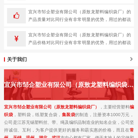
企业。
宜兴市邹企塑业有限公司（原敖龙塑料编织袋厂）的
产品质量对比同行业有非常明显的优势，用过的都说
好。
宜兴市邹企塑业有限公司（原敖龙塑料编织袋厂）的
产品价格对比同行业有非常明显的优势，用过的都说
好。
关于我们
宜兴市邹企塑业有限公司（原敖龙塑料编织袋厂）简介
宜兴市邹企塑业有限公司（原敖龙塑料编织袋厂）
，主要经营塑料
编
织袋
，塑料袋，纸塑复合袋，
集装袋
的制造，注册资本1000万元，
公司是江苏无锡塑料丝、带、绳及编织品制造业的知名企业，公司坚
持诚信、互利，为客户提供更好的服务和朂实惠的价格，而且在
常
州
、
无锡
、
温州、湖北、
武汉
市中心都有厂家，便于本地人的定做和