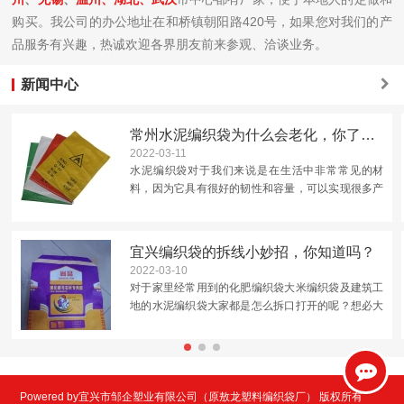
购买。我公司的办公地址在和桥镇朝阳路420号，如果您对我们的产
品服务有兴趣，热诚欢迎各界朋友前来参观、洽谈业务。
新闻中心
常州水泥编织袋为什么会老化，你了解吗？
2022-03-11
水泥编织袋对于我们来说是在生活中非常常见的材
料，因为它具有很好的韧性和容量，可以实现很多产
品的运输包装，但是我们在使用的时候还应该注意它
的老化问题。这是因为水泥袋的材料是聚丙烯，分子
中存在碳原子，是容...
宜兴编织袋的拆线小妙招，你知道吗？
2022-03-10
对于家里经常用到的化肥编织袋大米编织袋及建筑工
地的水泥编织袋大家都是怎么拆口打开的呢？想必大
多数人都跟小编一样直接拿剪刀从中间剪开，这样做
的优点就是简单快捷但是后面再用时候就未免有些不
太好封口了。那怎...
Powered by宜兴市邹企塑业有限公司（原敖龙塑料编织袋厂） 版权所有